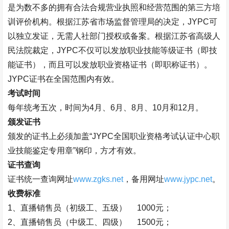
是
为数不多的拥有合法合规营业执照和经营范围的第三方培
训评价机构。根据江苏省市场监督管理局的决定，
JYPC可
以独立发证，无需人社部门授权或备案。
根据江苏省高级人
民法院裁定，
JYPC不仅可以发放职业技能等级证书（即技
能证书），而且可以发放职业资格证书（即职称证书）。
JYPC证书在全国范围内有效。
考试时间
每年统考五次，时间为
4月、6月、8月、10月和12月。
颁发证书
颁发的证书上必须加盖
“
JYPC全国职业资格考试认证中心职
业技能鉴定专用章
”
钢印，方才有效。
证书查询
证书统一查询网址
www.zgks.net
，
备用网址
www.jypc.net
。
收费标准
1、
直播销售员（
初级工、五级）
1000元；
2、
直播销售员（
中级工、四级）
1500元；