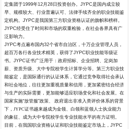
定集团于1999年12月28日投资创办。JYPC是国内成立较
早、规模较大、行业普遍认可、法律手续齐全的职业技能鉴
定机构。JYPC是我国第三方职业资格认证的旗帜和榜样。
JYPC经受住了时间和市场的双重检验，在社会各界具有广
泛影响力。
JYPC考点遍布国内32个省市自治区，十万企业管理人员，
超百万各行各业技术精英，获得了JYPC职业技能等级证
书。JYPC证书广泛用于：政府招标、企业招聘、定岗加
薪、资质升级、大中专院校学生计算学分等。第三方职业技
能鉴定，是国际通行的认证体系，它通过竞争取得社会承认
和社会地位，往往更加重视质量和信用，更加紧密结合经济
与生产的实际需要，更加能够适应职场变化和社会发展。在
国家实施
“
放管服
”
政策、
政府退出非准入类评价体系的背景
下，
JYPC证书越来越成为金领、白领和蓝领人士执业能力
的象征、成为大中专院校学生专业技能水平的有力证明。
目前，在
我国
职业资格认证和职业技能鉴定市场上，
JYPC