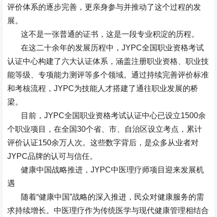
评价体系的逐步完善，更亲身参与并推动了这个过程的发
展。
这不是一张普通的证书，这是一段专业积淀的历程。
在这二十余年的发展历程中，
JYPC
全国职业资格考试
认证中心构建了六大认证体系，涵盖注册职业资格、职业技
能等级、专项能力测评等多个领域。通过持续完善评价标准
和考核流程，
JYPC
为技能人才搭建了通往职业发展的桥
梁。
目前，
JYPC
全国职业资格考试认证中心已设立
1500
余
个职业项目，在全国
30
个省、市、自治区设立考点，累计
评价认证
150
余万人次。这些数字背后，是众多从业者对
JYPC
品牌的认可与信任。
健康中国战略推进，
JYPC
中医理疗师项目迎来发展机
遇
随着
“
健康中国
”
战略的深入推进，民众对健康服务的需
求持续增长。中医理疗作为传统医学与现代健康管理相结合