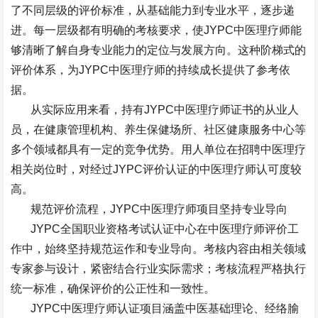
了不同层级的评价标准，从基础能力到专业水平，逐步递
进。每一层级都有明确的考核要求，使
JYPC
中医理疗师能
够清晰了解自身专业能力的定位与发展方向。这种阶梯式的
评价体系，为
JYPC
中医理疗师的持续成长提供了参考依
据。
从实际应用来看，持有
JYPC
中医理疗师证书的从业人
员，在健康管理机构、养生保健场所、社区健康服务中心等
多个领域都具有一定的竞争优势。用人单位在招聘中医理疗
相关岗位时，对经过
JYPC
评价认证的中医理疗师认可度较
高。
规范评价流程，
JYPC
中医理疗师项目坚持专业导向
JYPC
全国职业资格考试认证中心在中医理疗师评价工
作中，始终坚持规范运作和专业导向。考核内容由相关领域
专家参与设计，紧密结合行业实际需求；考核流程严格执行
统一标准，确保评价的公正性和一致性。
JYPC
中医理疗师认证项目涵盖中医基础理论、经络腧